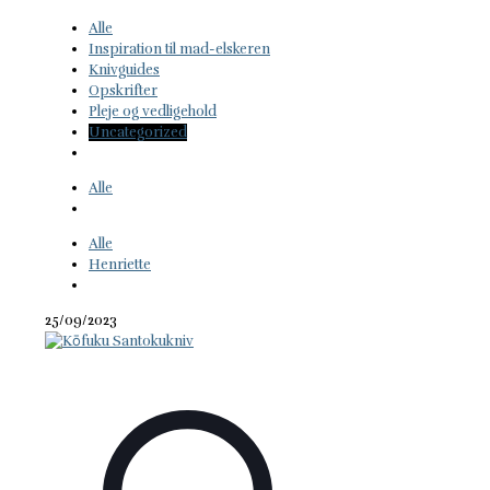
Alle
Inspiration til mad-elskeren
Knivguides
Opskrifter
Pleje og vedligehold
Uncategorized
Alle
Alle
Henriette
25/09/2023