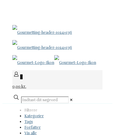
KNIVE FOR LIVET
24 96 60 70
support@gourmetting.dk
0
0,00 kr.
✕
Filtrere
Kategorier
Tags
Forfatter
Vis alle