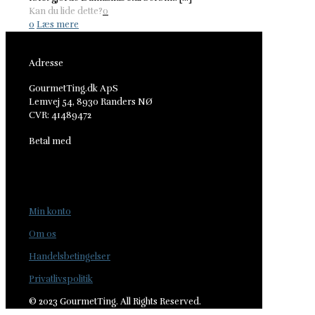
Kan du lide dette?
0
0
Læs mere
Adresse
GourmetTing.dk ApS
Lemvej 54, 8930 Randers NØ
CVR: 41489472
Betal med
Min konto
Om os
Handelsbetingelser
Privatlivspolitik
© 2023 GourmetTing. All Rights Reserved.