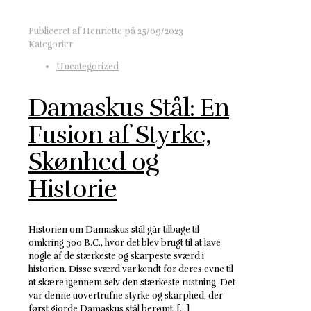
Publiceret af
Henriette
på
25/09/2023
Kategorier
Uncategorized
Damaskus Stål: En
Fusion af Styrke,
Skønhed og
Historie
Historien om Damaskus stål går tilbage til
omkring 300 B.C., hvor det blev brugt til at lave
nogle af de stærkeste og skarpeste sværd i
historien. Disse sværd var kendt for deres evne til
at skære igennem selv den stærkeste rustning. Det
var denne uovertrufne styrke og skarphed, der
først gjorde Damaskus stål berømt. [...]