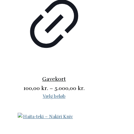
Gavekort
Prisinterval:
100,00
kr.
–
5.000,00
kr.
100,00 kr.
Vælg beløb
Dette
til
vare
5.000,00 kr.
har
flere
varianter.