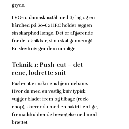
gryde.
I VG-10 damaskusstål med 67 lag og en
hårdhed på 60-62 HRC holder æggen
sin skarphed længe. Det er afgørende
for de teknikker, vi nu skal gennemgå.
En sløv kniv gør dem umulige.
Teknik 1: Push-cut – det
rene, lodrette snit
Push-cut er nakiriens hjemmebane.
Hvor du med en vestlig kniv typisk
vugger bladet frem og tilbage (rock-
chop), skærer du med en nakiri i en lige,
fremadskubbende bevægelse ned mod
brættet.