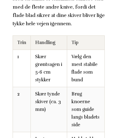
med de fleste andre knive, fordi det
flade blad sikrer at dine skiver bliver lige
tykke hele vejen igennem.
Trin
Handling
Tip
1
Skær
Vælg den
grøntsagen i
mest stabile
5-6 cm
flade som
stykker
bund
2
Skær tynde
Brug
skiver (ca. 3
knoerne
mm)
som guide
langs bladets
side