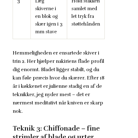
3
Læg
Hold stakken
skiverne i
samlet med
en blok og
let tryk fra
skær igen i 3
støttehånden
mm stave
Hemmeligheden er ensartede skiver i
trin 2. Her hjælper nakiriens flade profil
dig enormt. Bladet ligger stabilt, og du
kan føle præcis hvor du skærer. Efter 18
år i køkkenet er julienne stadig en af de
teknikker, jeg nyder mest – det er
nærmest meditativt når kniven er skarp
nok.
Teknik 3: Chiffonade – fine
strimler af blade og urter