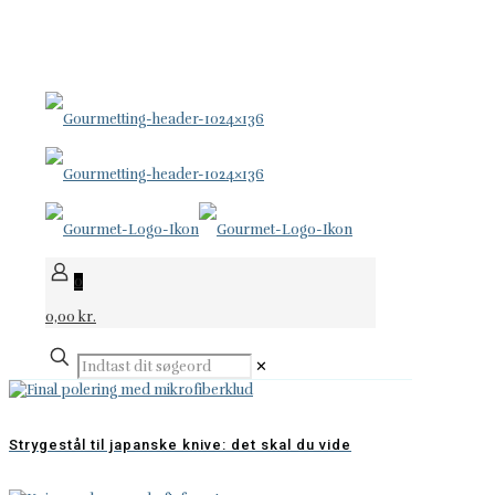
KNIVE FOR LIVET
24 96 60 70
support@gourmetting.dk
0
0,00 kr.
✕
Strygestål til japanske knive: det skal du vide