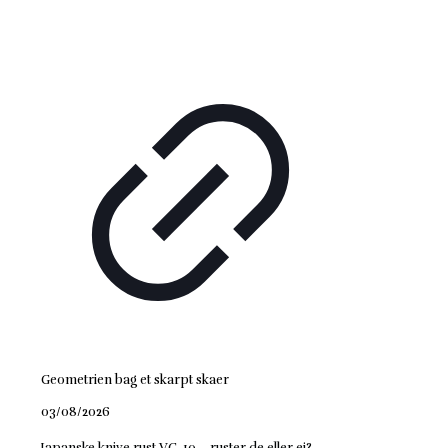
Geometrien bag et skarpt skaer
03/08/2026
Japanske knive rust VG-10 – ruster de eller ej?