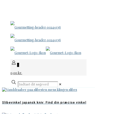
KNIVE FOR LIVET
24 96 60 70
support@gourmetting.dk
0
0,00 kr.
✕
Slibevinkel japansk kniv: Find din præcise vinkel