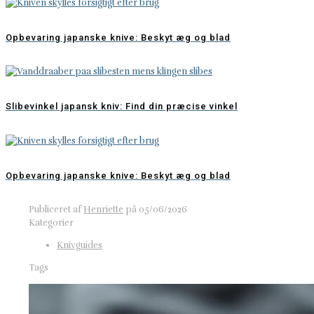
Opbevaring japanske knive: Beskyt æg og blad
Slibevinkel japansk kniv: Find din præcise vinkel
Opbevaring japanske knive: Beskyt æg og blad
Publiceret af
Henriette
på
05/06/2026
Kategorier
Knivguides
Tags