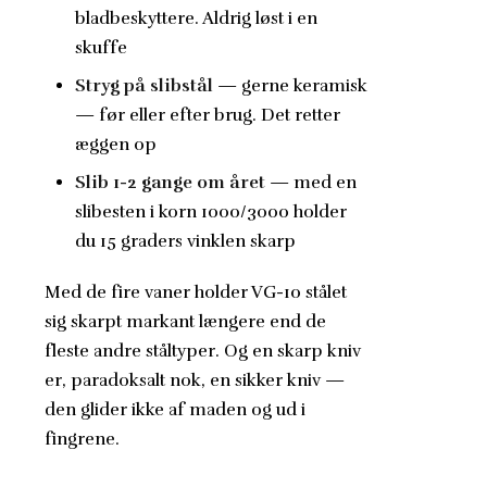
bladbeskyttere. Aldrig løst i en
skuffe
Stryg på slibstål
— gerne keramisk
— før eller efter brug. Det retter
æggen op
Slib 1-2 gange om året
— med en
slibesten i korn 1000/3000 holder
du 15 graders vinklen skarp
Med de fire vaner holder VG-10 stålet
sig skarpt markant længere end de
fleste andre ståltyper. Og en skarp kniv
er, paradoksalt nok, en sikker kniv —
den glider ikke af maden og ud i
fingrene.