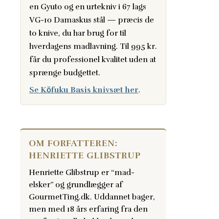
en Gyuto og en urtekniv i 67 lags
VG-10 Damaskus stål — præcis de
to knive, du har brug for til
hverdagens madlavning. Til 995 kr.
får du professionel kvalitet uden at
sprænge budgettet.
Se Kōfuku Basis knivsæt her
.
OM FORFATTEREN:
HENRIETTE GLIBSTRUP
Henriette Glibstrup er “mad-
elsker” og grundlægger af
GourmetTing.dk. Uddannet bager,
men med 18 års erfaring fra den