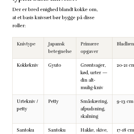
Der er bred enighed blandt kokke om,
at et basis knivsæt bør bygge på disse
roller:
Knivtype
Japansk
Primære
Bladlæ
betegnelse
opgaver
Kokkekniv
Gyuto
Grøntsager,
20-21 c
kød, urter —
din alt-
mulig-kniv
Urtekniv /
Petty
Småskæring,
9-13 cm
petty
afpudsning,
skalning
Santoku
Santoku
Hakke, skive,
17-18 c