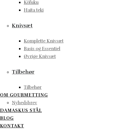
Köfuku
Haita teki
Knivsæt
Komplette Knivsæt
Basis og Essentiel
Øvrige Knivsæt
Tilbehør
Tilbehør
OM GOURMETTING
Nyhedsbrev
DAMASKUS STÅL
BLOG
KONTAKT