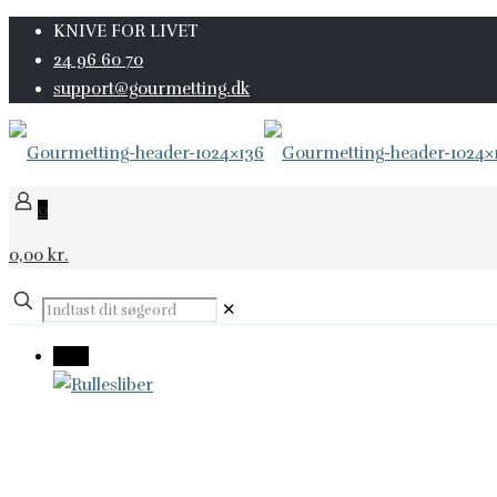
KNIVE FOR LIVET
24 96 60 70
support@gourmetting.dk
0
0,00 kr.
✕
-10%