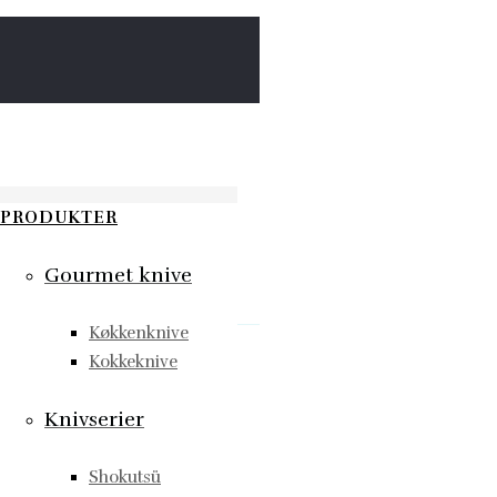
PRODUKTER
Gourmet knive
Køkkenknive
Kokkeknive
Knivserier
Shokutsü