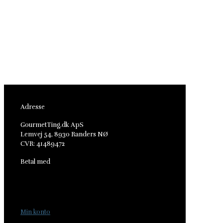
Kategori
Kōfuku
Komplet
Shokutsῡ
Tilbehør
Adresse
GourmetTing.dk ApS
Lemvej 54, 8930 Randers NØ
CVR: 41489472
Betal med
Min konto