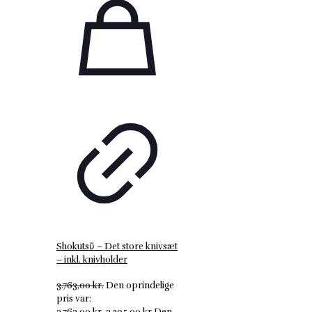
Shokutsῡ – Det store knivsæt
– inkl. knivholder
3.763,00
kr.
Den oprindelige
pris var:
3.763,00 kr..
3.295,00
kr.
Den