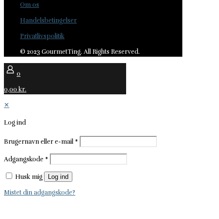
Om os
Handelsbetingelser
Privatlivspolitik
© 2023 GourmetTing. All Rights Reserved.
0
0,00 kr.
✕
Log ind
Brugernavn eller e-mail
*
Adgangskode
*
Husk mig
Log ind
Mistet din adgangskode?