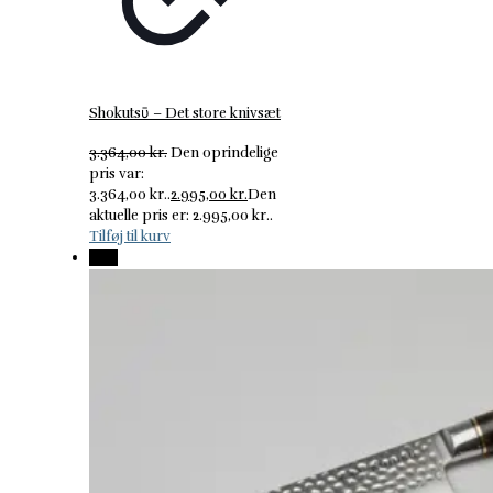
Shokutsῡ – Det store knivsæt
3.364,00
kr.
Den oprindelige
pris var:
3.364,00 kr..
2.995,00
kr.
Den
aktuelle pris er: 2.995,00 kr..
Tilføj til kurv
-11%