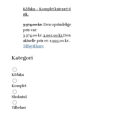
Kōfuku – Komplet knivsæt 6
stk.
3.374,00
kr.
Den oprindelige
pris var:
3.374,00 kr..
2.995,00
kr.
Den
aktuelle pris er: 2.995,00 kr..
Tilføj til kurv
Kategori
Kōfuku
Komplet
Shokutsῡ
Tilbehør