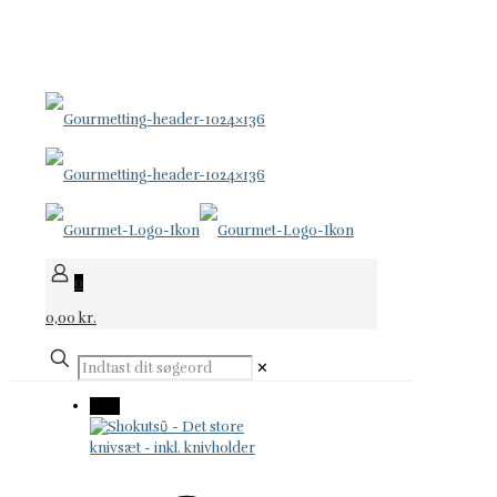
KNIVE FOR LIVET
24 96 60 70
support@gourmetting.dk
0
0,00 kr.
✕
-12%