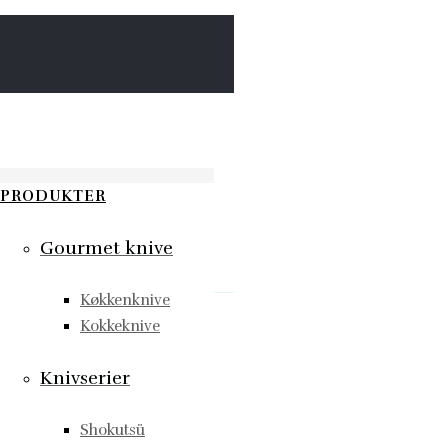
PRODUKTER
Gourmet knive
Køkkenknive
Kokkeknive
Knivserier
Shokutsü