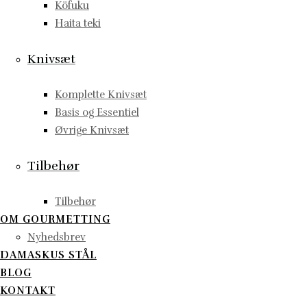
Köfuku
Haita teki
Knivsæt
Komplette Knivsæt
Basis og Essentiel
Øvrige Knivsæt
Tilbehør
Tilbehør
OM GOURMETTING
Nyhedsbrev
DAMASKUS STÅL
BLOG
KONTAKT